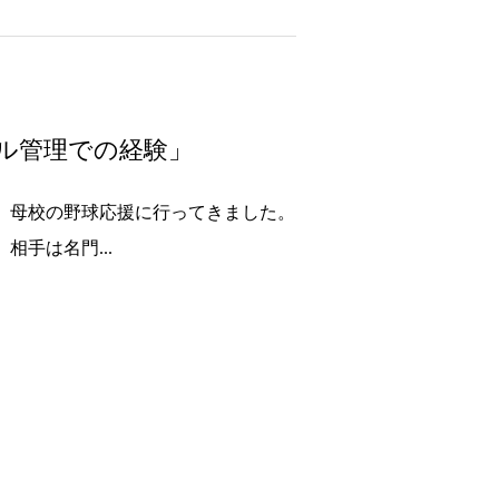
ル管理での経験」
日、母校の野球応援に行ってきました。
手は名門...