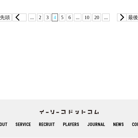
 先頭
...
2
3
4
5
6
...
10
20
...
最後
OUT
SERVICE
RECRUIT
PLAYERS
JOURNAL
NEWS
CO