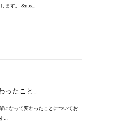
。 &nbs...
わったこと」
先輩になって変わったことについてお
..