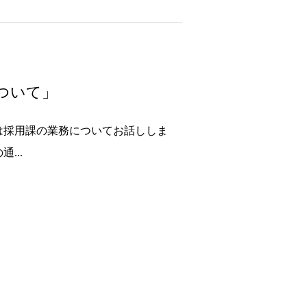
ついて」
回は採用課の業務についてお話ししま
...