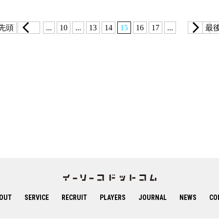
 先頭
...
10
...
13
14
15
16
17
...
最後
OUT
SERVICE
RECRUIT
PLAYERS
JOURNAL
NEWS
CO