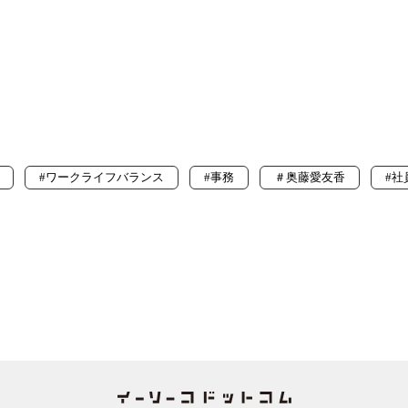
#ワークライフバランス
#事務
＃奥藤愛友香
#社