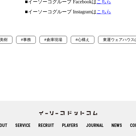
■イーソーコグループ Facebookは
こちら
■イーソーコグループ Instagramは
こちら
原美樹
#事務
#倉庫現場
#心構え
東運ウェアハウス(
OUT
SERVICE
RECRUIT
PLAYERS
JOURNAL
NEWS
CO