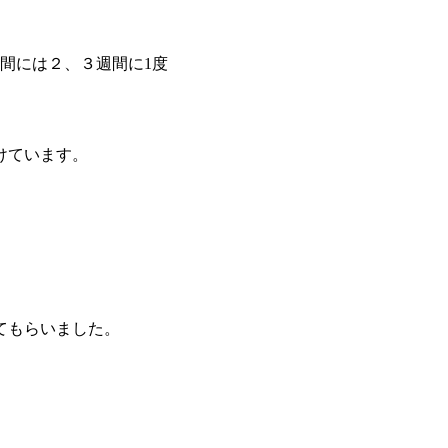
間には２、３週間に1度
けています。
てもらいました。