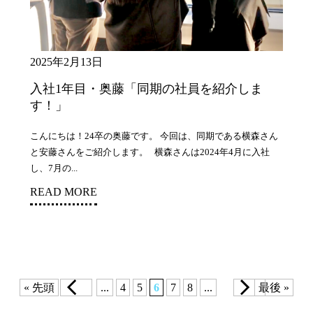
2025年2月13日
入社1年目・奥藤「同期の社員を紹介しま
す！」
こんにちは！24卒の奥藤です。 今回は、同期である横森さん
と安藤さんをご紹介します。 横森さんは2024年4月に入社
し、7月の...
READ MORE
« 先頭
...
4
5
6
7
8
...
最後 »