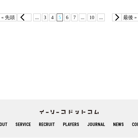
« 先頭
...
3
4
5
6
7
...
10
...
最後 »
OUT
SERVICE
RECRUIT
PLAYERS
JOURNAL
NEWS
CO